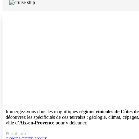
Immergez-vous dans les magnifiques
régions vinicoles de Côtes d
découvrez les spécificités de ces
terroirs
: géologie, climat, cépages,
ville d’
Aix-en-Provence
pour y déjeuner.
Plus d'info
CONTACTEZ-NOUS