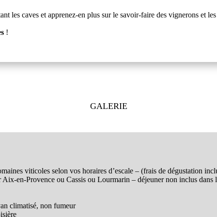
ant les caves et apprenez-en plus sur le savoir-faire des vignerons et l
es
!
GALERIE
maines viticoles selon vos horaires d’escale – (frais de dégustation incl
er Aix-en-Provence ou Cassis ou Lourmarin – déjeuner non inclus dans 
van climatisé, non fumeur
isière