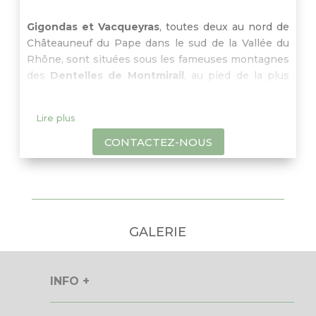
Gigondas et Vacqueyras
, toutes deux au nord de
Châteauneuf du Pape dans le sud de la Vallée du
Rhône, sont situées sous les fameuses montagnes
des
Dentelles de Montmirail
, au pied de la plus
haute montagne du sud de la France, le
Mont
Ventoux
. Avec votre guide, découvrez les
Lire plus
caractéristiques de ces deux appellations dont les
vins rouges reposent principalement sur un
CONTACTEZ-NOUS
assemblage de
Grenache, Syrah et Mourvedre
.
Profitez d’un temps libre pour déjeuner dans un de
ces villages.
GALERIE
INFO +