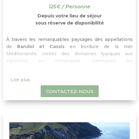
125€ / Personne
Depuis votre lieu de séjour
sous réserve de disponibilité
À travers les remarquables paysages des appellations
de
Bandol et Cassis
en bordure de la mer
Méditerranée, visitez des domaines typiques aux
vignobles en restanques. Découvrez les
caractéristiques de ces régions et dégustez avec plaisir
et curiosité chaque vin : les
vins blancs de Cassis
et les
Lire plus
rosés et rouges de Bandol
bien connus des
connaisseurs. Ne manquez pas l’incroyable vue depuis
CONTACTEZ-NOUS
le sommet du
Cap Canaille
et la pause déjeuner dans le
charmant petit port de pêcheurs de
Cassis
!