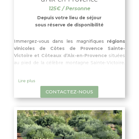
125€ / Personne
Depuis votre lieu de séjour
sous réserve de disponibilité
Immergez-vous dans les magnifiques
régions
vinicoles de Côtes de Provence Sainte-
Victoire et Côteaux d’Aix-en-Provence
situées
au pied de la célèbre montagne Sainte-Victoire.
Avec votre guide, découvrez les spécificités de
ces
terroirs
: géologie, climat, cépages, et les
Lire plus
méthodes de vinification
tout en visitant les
caves de domaines familiaux. Profitez également
CONTACTEZ-NOUS
d’un temps libre dans l’élégante ville d’
Aix-en-
Provence
pour y déjeuner.