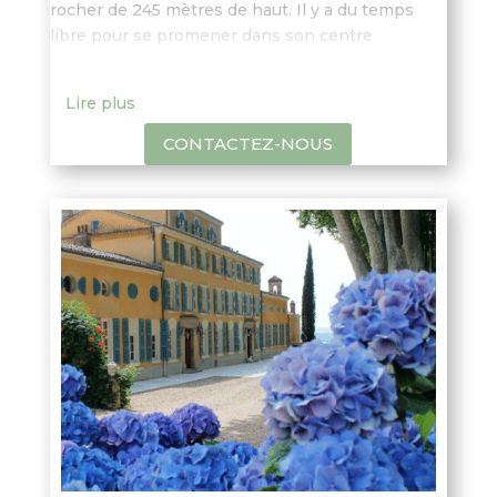
rocher de 245 mètres de haut. Il y a du temps
libre pour se promener dans son centre
piétonnier historique. Ne manquez pas le musée
des santons, l’Hôtel des Porcelets, belle maison
Lire plus
du 16ème siècle, l’église St Vincent, joli bâtiment
roman…
CONTACTEZ-NOUS
Après le premier arrêt aux Baux de Provence,
vous découvrirez le processus de
fabrication de
l’huile d’olive
dans un moulin à huile.
Ensuite, profitez d’un peu de temps libre pour
visiter et déjeuner dans le joli et animé village
provençal de
St Rémy de Provence
qui est
classé comme «
l’un des plus beaux villages de
France
». Profitez du marché en plein air animé!
Après votre escapade, découvrez le processus de
vinification en visitant les caves et apprenez-en
plus sur le savoir-faire des vignerons et les
vins
authentiques
des Baux de Provence. Leur