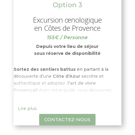
Option 3
caractère et leur goût uniques vous
surprendront.
Excursion œnologique
Quelle journée parfaite pour traverser les beaux
en Côtes de Provence
paysages des
Alpilles
!
155€ / Personne
Depuis votre lieu de séjour
sous réserve de disponibilité
Sortez des sentiers battus
en partant à la
découverte d’une
Côte d’Azur
secrète et
authentique et adoptez
l’art de vivre
Provençal!
Avec votre guide, vous découvrez
les
typicités du terroir
(sol et climat) mais aussi
les
procédés de vinification
à l’occasion de
Lire plus
chacune des visites des caves et des chais que
vous effectuez. Découvrez le meilleur de
CONTACTEZ-NOUS
l’
appellation des Côtes de Provence
et
découvrez les cépages comme le
Grenache
,