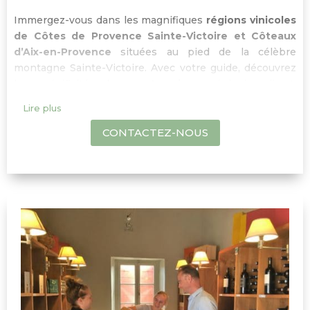
Immergez-vous dans les magnifiques
régions vinicoles
de Côtes de Provence Sainte-Victoire et Côteaux
d’Aix-en-Provence
situées au pied de la célèbre
montagne Sainte-Victoire. Avec votre guide, découvrez
les spécificités de ces
terroirs
: géologie, climat,
cépages, et les
méthodes de vinification
tout en
Lire plus
visitant les caves de domaines familiaux. Profitez
également d’un temps libre dans l’élégante ville d’
Aix-
CONTACTEZ-NOUS
en-Provence
pour y déjeuner.