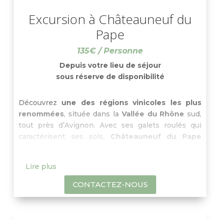
Excursion à Châteauneuf du
Pape
135€ / Personne
Depuis votre lieu de séjour
sous réserve de disponibilité
Découvrez
une des régions vinicoles les plus
renommées
, située dans la
Vallée du Rhône
sud,
tout près d’Avignon. Avec ses galets roulés qui
caractérisent ses sols,
Châteauneuf du Pape
produit des
vins rouges puissants et complexes
classés parmi les plus grands. Une petite quantité
Lire plus
de vin blanc y est produite, en goûter une fois dans
sa vie est une chance. Profitez d’un temps libre
CONTACTEZ-NOUS
pour déjeuner dans ce
village historique
dont
l’activité principale repose sur la production de
vins depuis
le début du XIVème siècle
.