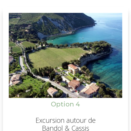
la
Syrah
, le
Cabernet Sauvignon
, le
Cinsault
…
ainsi que l
’art de l’assemblage
. Pour votre
pause déjeuner, la
gastronomie française
sera à
l’honneur! Nous vous proposerons
une
sélection de restaurants
selon vos
souhaits et votre budget afin de poursuivre votre
immersion dans l’art de vivre à la française.
Option 4
Excursion autour de
Bandol & Cassis